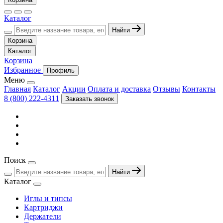
Каталог
Найти
Корзина
Каталог
Корзина
Избранное
Профиль
Меню
Главная
Каталог
Акции
Оплата и доставка
Отзывы
Контакты
8 (800) 222-4311
Заказать звонок
Поиск
Найти
Каталог
Иглы и типсы
Картриджи
Держатели