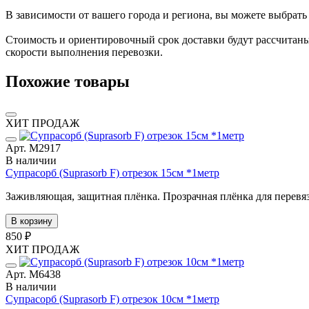
В зависимости от вашего города и региона, вы можете выбрат
Стоимость и ориентировочный срок доставки будут рассчитаны
скорости выполнения перевозки.
Похожие товары
ХИТ ПРОДАЖ
Арт. М2917
В наличии
Супрасорб (Suprasorb F) отрезок 15см *1метр
Заживляющая, защитная плёнка. Прозрачная плёнка для перевязки
В корзину
850 ₽
ХИТ ПРОДАЖ
Арт. М6438
В наличии
Супрасорб (Suprasorb F) отрезок 10см *1метр