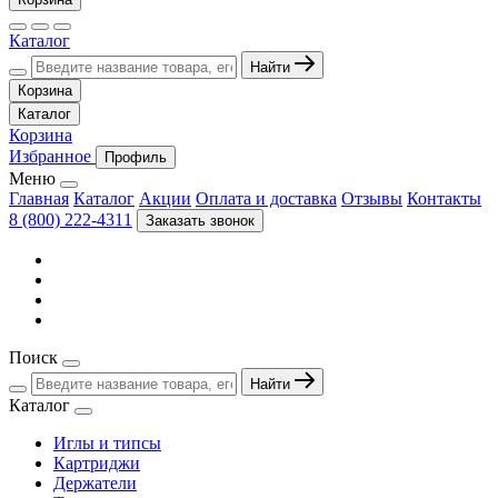
Каталог
Найти
Корзина
Каталог
Корзина
Избранное
Профиль
Меню
Главная
Каталог
Акции
Оплата и доставка
Отзывы
Контакты
8 (800) 222-4311
Заказать звонок
Поиск
Найти
Каталог
Иглы и типсы
Картриджи
Держатели