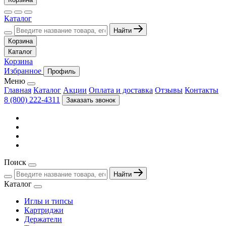
Каталог
Найти
Корзина
Каталог
Корзина
Избранное
Профиль
Меню
Главная
Каталог
Акции
Оплата и доставка
Отзывы
Контакты
8 (800) 222-4311
Заказать звонок
Поиск
Найти
Каталог
Иглы и типсы
Картриджи
Держатели