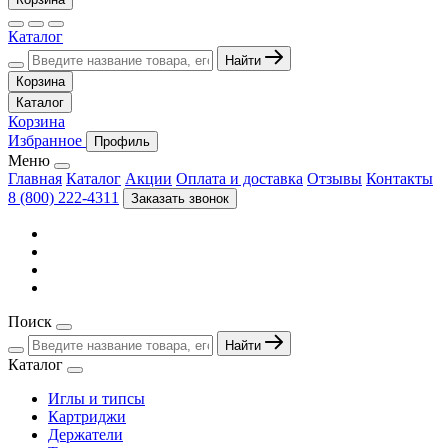
Каталог
Найти
Корзина
Каталог
Корзина
Избранное
Профиль
Меню
Главная
Каталог
Акции
Оплата и доставка
Отзывы
Контакты
8 (800) 222-4311
Заказать звонок
Поиск
Найти
Каталог
Иглы и типсы
Картриджи
Держатели