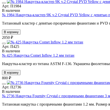
Арт. П1984
В наличии
№ 1984 Накрутка-кластер 9K v.2 Crystal PVD Yellow с девять
Титановый кластер с девятью прозрачными фианитами и PVD по
В корзину
2050 ₽
Арт. П425
В наличии
№ 425 Накрутка Comet Inflow 1.2 мм титан
Накрутка-кластер из титана ASTM F-136. Украшена фиолетовым
В корзину
800 ₽
Арт. П2736
В наличии
№ 2736 Накрутка Fournity Crystal с прозрачными фианитами 3 
Титановая накрутка с прозрачными фианитами 1.2 мм. Размер вст