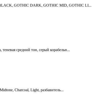
IC BLACK, GOTHIC DARK, GOTHIC MID, GOTHIC LI...
 теневая средний тон, серый корабельн...
dtone, Charcoal, Light, разбавитель...