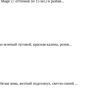
agic (7 оттенков по 15 мл.) и разбав...
зеленый луговой, красная калина, розов...
ая зима, желтый подсолнух, светло-синий ...