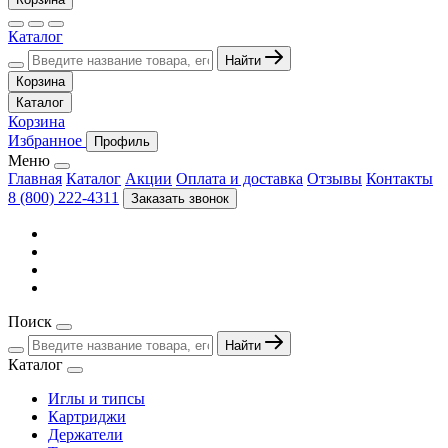
Каталог
Найти
Корзина
Каталог
Корзина
Избранное
Профиль
Меню
Главная
Каталог
Акции
Оплата и доставка
Отзывы
Контакты
8 (800) 222-4311
Заказать звонок
Поиск
Найти
Каталог
Иглы и типсы
Картриджи
Держатели