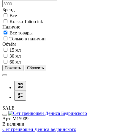
Бренд
Все
Kraska Tattoo ink
Наличие
Все товары
Только в наличии
Объём
15 мл
30 мл
60 мл
Показать
Сбросить
SALE
Арт. М15909
В наличии
Сет грейвошей Дениса Бедринского