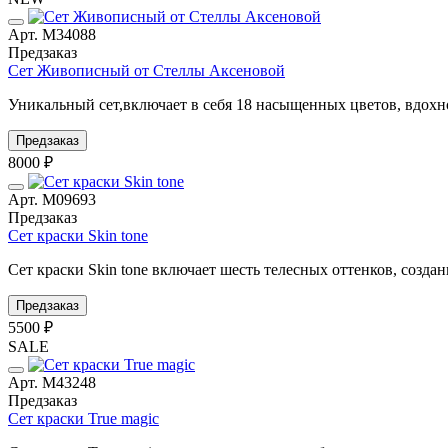
Арт. М34088
Предзаказ
Сет Живописный от Стеллы Аксеновой
Уникальный сет,включает в себя 18 насыщенных цветов, вдох
Предзаказ
8000 ₽
Арт. М09693
Предзаказ
Сет краски Skin tone
Сет краски Skin tone включает шесть телесных оттенков, создан
Предзаказ
5500 ₽
SALE
Арт. М43248
Предзаказ
Сет краски True magic