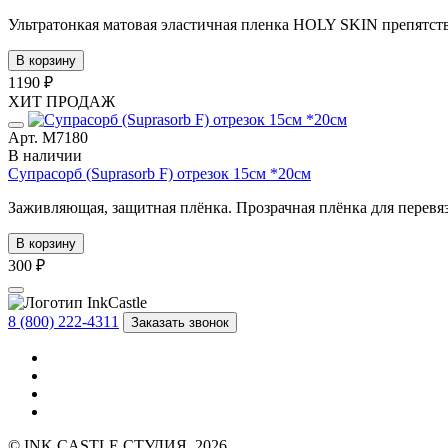
Ультратонкая матовая эластичная пленка HOLY SKIN препятств
В корзину
1190 ₽
ХИТ ПРОДАЖ
Арт. М7180
В наличии
Супрасорб (Suprasorb F) отрезок 15см *20см
Заживляющая, защитная плёнка. Прозрачная плёнка для перевязки
В корзину
300 ₽
8 (800) 222-4311
Заказать звонок
© INK CASTLE СТУДИЯ, 2026