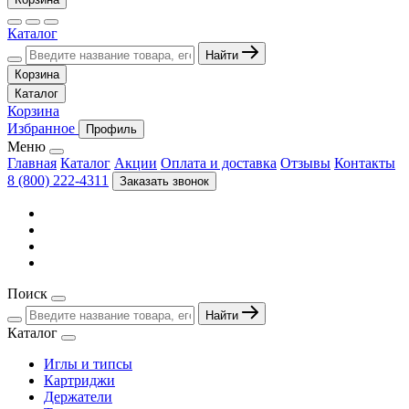
Каталог
Найти
Корзина
Каталог
Корзина
Избранное
Профиль
Меню
Главная
Каталог
Акции
Оплата и доставка
Отзывы
Контакты
8 (800) 222-4311
Заказать звонок
Поиск
Найти
Каталог
Иглы и типсы
Картриджи
Держатели