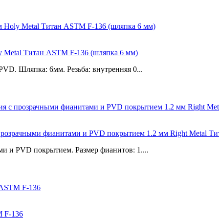
y Metal Титан ASTM F-136 (шляпка 6 мм)
VD. Шляпка: 6мм. Резьба: внутренняя 0...
с прозрачными фианитами и PVD покрытием 1.2 мм Right Metal Т
и и PVD покрытием. Размер фианитов: 1....
M F-136