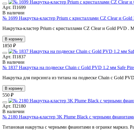
Арт. П1699
В наличии
№ 1699 Накрутка-кластер Prium с кристаллами CZ Clear и Gold
Накрутка-кластер Prium с кристаллами CZ Clear и Gold PVD . М
В корзину
1850 ₽
Арт. П1837
В наличии
№ 1837 Накрутка на подвеске Chain с Gold PVD 1.2 мм Safe Pi
Накрутка для пирсинга из титана на подвеске Chain с Gold PVD
В корзину
550 ₽
Арт. П2180
В наличии
№ 2180 Накрутка-кластер 3K Plume Black с черными фианитами
Титановая накрутка с черными фианитами в огранке маркиз. Ра