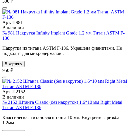
300 ₽
Арт. П981
В наличии
№ 981 Накрутка Infinity Implant Grade 1.2 мм Титан ASTM F-
136
Накрутка из титана ASTM F-136. Украшена фианитами. Не
подходит для микродермалов..
В корзину
950 ₽
Арт. П2152
В наличии
№ 2152 Штанга Classic (без накруток) 1.6*10 мм Right Metal
Титан ASTM F-136
Классическая титановая штанга 10 мм. Внутренняя резьба
1.2мм