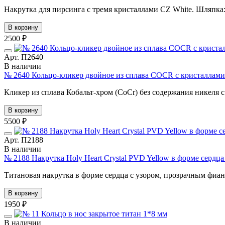
Накрутка для пирсинга с тремя кристаллами CZ White. Шляпка:
В корзину
2500 ₽
Арт. П2640
В наличии
№ 2640 Кольцо-кликер двойное из сплава COCR с кристаллами Pr
Кликер из сплава Кобальт-хром (CoCr) без содержания никеля с 
В корзину
5500 ₽
Арт. П2188
В наличии
№ 2188 Накрутка Holy Heart Crystal PVD Yellow в форме серд
Титановая накрутка в форме сердца с узором, прозрачным фиан
В корзину
1950 ₽
В наличии