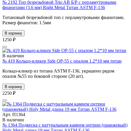
№ 2192 Топ безрезьбовой Trio AB Б/Р с перламутровыми
фианитами (3.6 мм) Right Metal Титан ASTM F-136
Титановый безрезьбовой топ с перламутровыми фианитами.
Размер фианитов: 1.5мм
В корзину
1250 ₽
В наличии
№ 419 Кольцо-кликер Side OP-55 с опалом 1.2*10 мм титан
Кольцо-кликер из титана ASTM F-136, украшено рядом
опалов №55 по боковой стороне (20 шт).
В корзину
2250 ₽
Арт. П1364
В наличии
№ 1364 Подвеска с натуральным камнем цитрин (оранжевый)
Holy Metal длина 19 мм Титан ASTM F-136