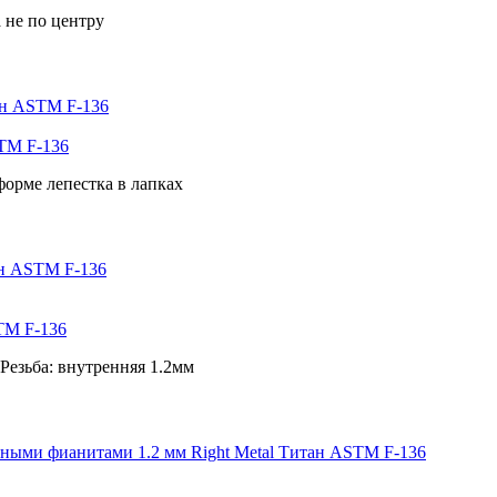
 не по центру
STM F-136
орме лепестка в лапках
TM F-136
Резьба: внутренняя 1.2мм