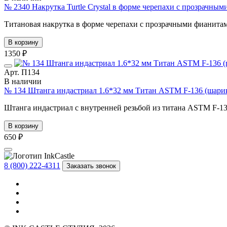
№ 2340 Накрутка Turtle Crystal в форме черепахи с прозрачны
Титановая накрутка в форме черепахи с прозрачными фианитам
В корзину
1350 ₽
Арт. П134
В наличии
№ 134 Штанга индастриал 1.6*32 мм Титан ASTM F-136 (шарик
Штанга индастриал с внутренней резьбой из титана ASTM F-13
В корзину
650 ₽
8 (800) 222-4311
Заказать звонок