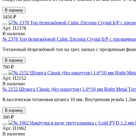
В корзину
3450 ₽
Арт. П2378
В наличии
№ 2378 Топ безрезьбовой Cubic Zirconia Crystal Б/Р с прозрач
Титановый безрезьбовой топ на трех лапках с прозрачным фиа
В корзину
700 ₽
Арт. П2152
В наличии
№ 2152 Штанга Classic (без накруток) 1.6*10 мм Right Metal Т
Классическая титановая штанга 10 мм. Внутренняя резьба 1.2м
В корзину
300 ₽
Арт. П1962
В наличии