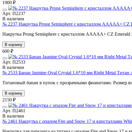
1900 ₽
Арт. П2237
В наличии
№ 2237 Накрутка Prong Semisphere с кристаллом AAAAA+ CZ Em
Накрутка Prong Semisphere с кристаллом AAAAA+ CZ Emerald 
В корзину
600 ₽
Арт. П2533
В наличии
№ 2533 Банан Jasmine Oval Crystal 1.6*10 мм Right Metal Тита
Титановый банан в пупок с прозрачными фианитами. Размер вста
В корзину
2150 ₽
Арт. П2461
В наличии
№ 2461 Накрутка с опалом Fire and Snow 17 и кристаллами Whi
Накрутка для пирсинга из титана с опалом Fire and Snow 17 и к