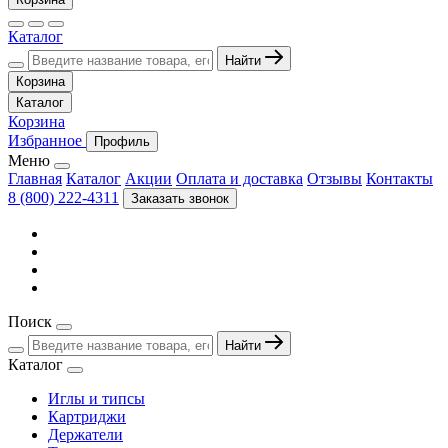
Каталог
Найти
Корзина
Каталог
Корзина
Избранное
Профиль
Меню
Главная
Каталог
Акции
Оплата и доставка
Отзывы
Контакты
8 (800) 222-4311
Заказать звонок
Поиск
Найти
Каталог
Иглы и типсы
Картриджи
Держатели