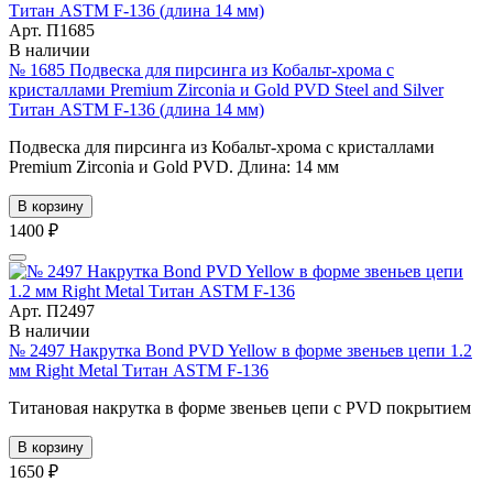
Арт. П1685
В наличии
№ 1685 Подвеска для пирсинга из Кобальт-хрома с
кристаллами Premium Zirconia и Gold PVD Steel and Silver
Титан ASTM F-136 (длина 14 мм)
Подвеска для пирсинга из Кобальт-хрома с кристаллами
Premium Zirconia и Gold PVD. Длина: 14 мм
В корзину
1400 ₽
Арт. П2497
В наличии
№ 2497 Накрутка Bond PVD Yellow в форме звеньев цепи 1.2
мм Right Metal Титан ASTM F-136
Титановая накрутка в форме звеньев цепи с PVD покрытием
В корзину
1650 ₽