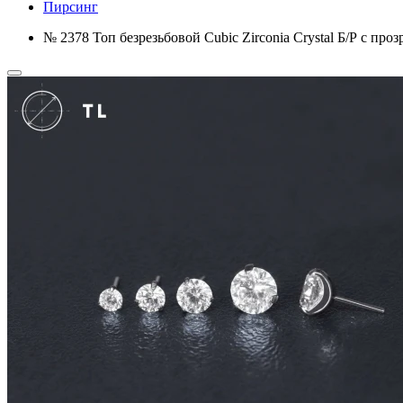
Пирсинг
№ 2378 Топ безрезьбовой Cubic Zirconia Crystal Б/Р с пр