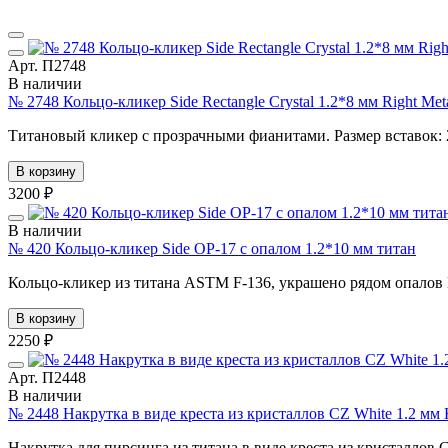
Арт. П2748
В наличии
№ 2748 Кольцо-кликер Side Rectangle Crystal 1.2*8 мм Right M
Титановый кликер с прозрачными фианитами. Размер вставок: 
В корзину
3200 ₽
В наличии
№ 420 Кольцо-кликер Side OP-17 с опалом 1.2*10 мм титан
Кольцо-кликер из титана ASTM F-136, украшено рядом опалов 
В корзину
2250 ₽
Арт. П2448
В наличии
№ 2448 Накрутка в виде креста из кристаллов CZ White 1.2 мм
Накрутка для пирсинга из титана в виде креста из кристаллов C