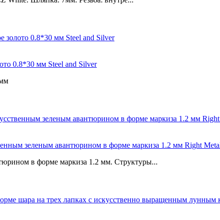
о 0.8*30 мм Steel and Silver
0мм
сственным зеленым авантюрином в форме маркиза 1.2 мм Right Me
юрином в форме маркиза 1.2 мм. Структуры...