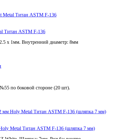
etal Титан ASTM F-136
2.5 х 1мм. Внутренний диаметр: 8мм
№55 по боковой стороне (20 шт).
 Holy Metal Титан ASTM F-136 (шляпка 7 мм)
Z White. Шляпка: 7мм. Резьба: внутре...