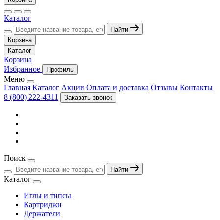
Каталог
Найти
Корзина
Каталог
Корзина
Избранное
Профиль
Меню
Главная
Каталог
Акции
Оплата и доставка
Отзывы
Контакты
8 (800) 222-4311
Заказать звонок
Поиск
Найти
Каталог
Иглы и типсы
Картриджи
Держатели