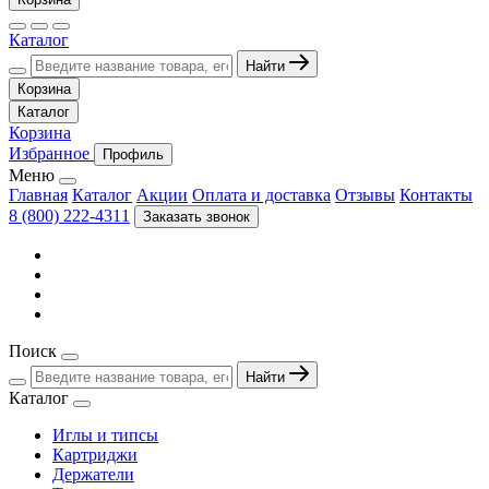
Каталог
Найти
Корзина
Каталог
Корзина
Избранное
Профиль
Меню
Главная
Каталог
Акции
Оплата и доставка
Отзывы
Контакты
8 (800) 222-4311
Заказать звонок
Поиск
Найти
Каталог
Иглы и типсы
Картриджи
Держатели