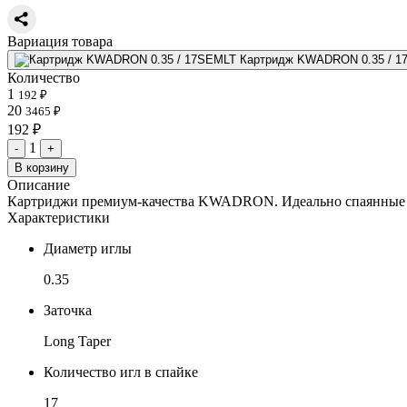
Вариация товара
Картридж KWADRON 0.35 / 1
Количество
1
192 ₽
20
3465 ₽
192 ₽
1
-
+
В корзину
Описание
Картриджи премиум-качества KWADRON. Идеально спаянные игл
Характеристики
Диаметр иглы
0.35
Заточка
Long Taper
Количество игл в спайке
17