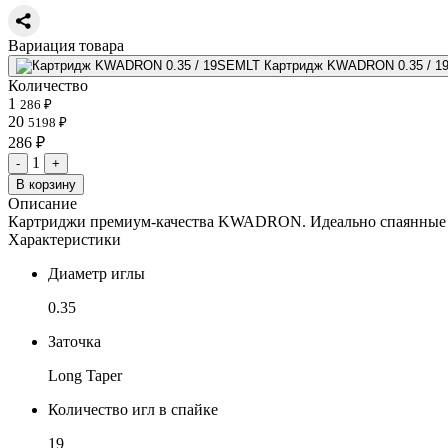
Вариация товара
Картридж KWADRON 0.35 / 1
Количество
1
286 ₽
20
5198 ₽
286 ₽
1
-
+
В корзину
Описание
Картриджи премиум-качества KWADRON. Идеально спаянные игл
Характеристики
Диаметр иглы
0.35
Заточка
Long Taper
Количество игл в спайке
19