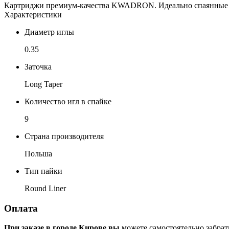
Картриджи премиум-качества KWADRON. Идеально спаянные игл
Характеристики
Диаметр иглы
0.35
Заточка
Long Taper
Количество игл в спайке
9
Страна производителя
Польша
Тип пайки
Round Liner
Оплата
При заказе в городе Кирове вы
можете самостоятельно забрат