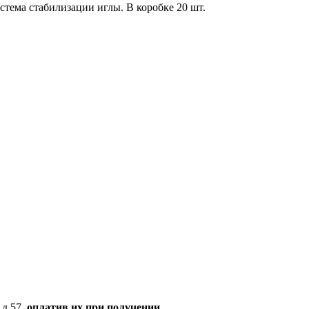
ема стабилизации иглы. В коробке 20 шт.
 д.57,
оплатив их при получении.