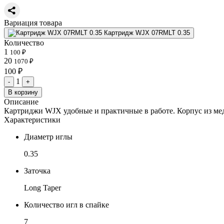
Вариация товара
Картридж WJX 07RMLT 0.35
Количество
1
100 ₽
20
1070 ₽
100 ₽
1
-
+
В корзину
Описание
Картриджи WJX удобные и практичные в работе. Корпус из мед
Характеристики
Диаметр иглы
0.35
Заточка
Long Taper
Количество игл в спайке
7