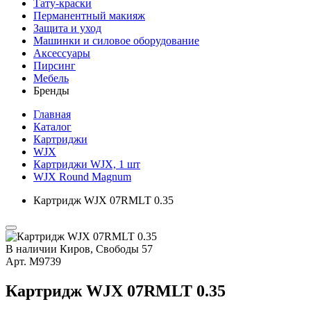
Тату-краски
Перманентный макияж
Защита и уход
Машинки и силовое оборудование
Аксессуары
Пирсинг
Мебель
Бренды
Главная
Каталог
Картриджи
WJX
Картриджи WJX, 1 шт
WJX Round Magnum
Картридж WJX 07RMLT 0.35
В наличии
Киров, Свободы 57
Арт.
М9739
Картридж WJX 07RMLT 0.35