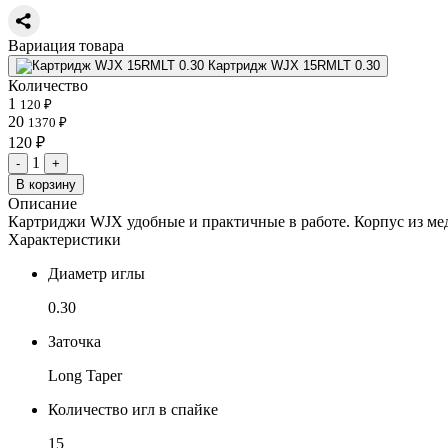
Вариация товара
Картридж WJX 15RMLT 0.30
Количество
1
120 ₽
20
1370 ₽
120 ₽
1
-
+
В корзину
Описание
Картриджи WJX удобные и практичные в работе. Корпус из мед
Характеристики
Диаметр иглы
0.30
Заточка
Long Taper
Количество игл в спайке
15