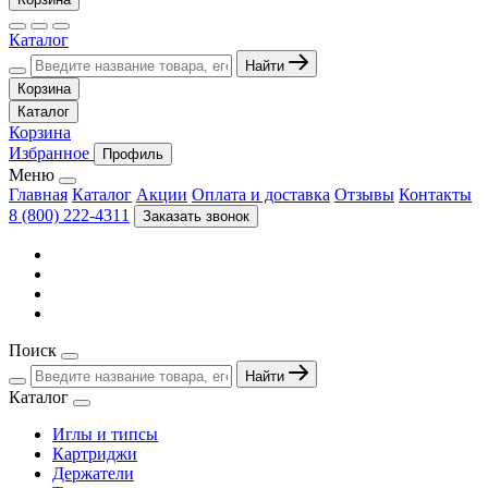
Каталог
Найти
Корзина
Каталог
Корзина
Избранное
Профиль
Меню
Главная
Каталог
Акции
Оплата и доставка
Отзывы
Контакты
8 (800) 222-4311
Заказать звонок
Поиск
Найти
Каталог
Иглы и типсы
Картриджи
Держатели