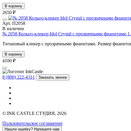
В корзину
2650 ₽
Арт. П2058
В наличии
№ 2058 Кольцо-кликер Idol Crystal с прозрачными фианитами 1
Титановый кликер с прозрачными фианитами. Размер фианитов
В корзину
4100 ₽
8 (800) 222-4311
Заказать звонок
© INK CASTLE СТУДИЯ, 2026
Пользовательское соглашение
Нашли ошибку?
Напишите нам