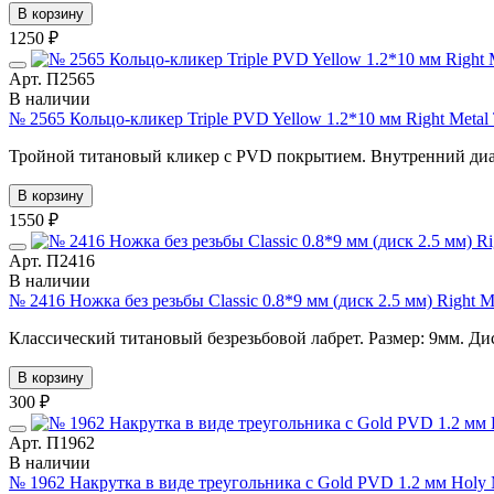
В корзину
1250 ₽
Арт. П2565
В наличии
№ 2565 Кольцо-кликер Triple PVD Yellow 1.2*10 мм Right Meta
Тройной титановый кликер с PVD покрытием. Внутренний диа
В корзину
1550 ₽
Арт. П2416
В наличии
№ 2416 Ножка без резьбы Classic 0.8*9 мм (диск 2.5 мм) Right
Классический титановый безрезьбовой лабрет. Размер: 9мм. Ди
В корзину
300 ₽
Арт. П1962
В наличии
№ 1962 Накрутка в виде треугольника с Gold PVD 1.2 мм Holy