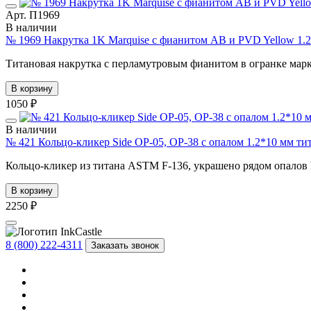
Арт. П1969
В наличии
№ 1969 Накрутка 1K Marquise с фианитом AB и PVD Yellow 1.2
Титановая накрутка с перламутровым фианитом в огранке мар
В корзину
1050 ₽
В наличии
№ 421 Кольцо-кликер Side OP-05, OP-38 с опалом 1.2*10 мм ти
Кольцо-кликер из титана ASTM F-136, украшено рядом опалов 
В корзину
2250 ₽
8 (800) 222-4311
Заказать звонок