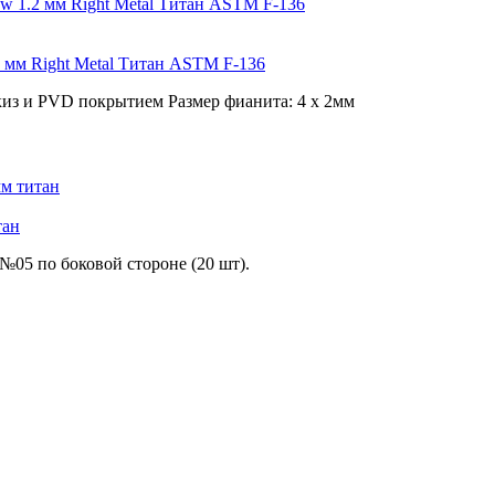
 мм Right Metal Титан ASTM F-136
киз и PVD покрытием Размер фианита: 4 х 2мм
тан
№05 по боковой стороне (20 шт).