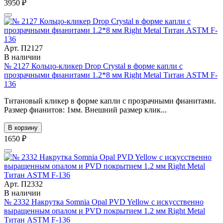
3950 ₽
Арт. П2127
В наличии
№ 2127 Кольцо-кликер Drop Crystal в форме капли с
прозрачными фианитами 1.2*8 мм Right Metal Титан ASTM F-
136
Титановый кликер в форме капли с прозрачными фианитами.
Размер фианитов: 1мм. Внешний размер клик...
В корзину
1650 ₽
Арт. П2332
В наличии
№ 2332 Накрутка Somnia Opal PVD Yellow с искусственно
выращенным опалом и PVD покрытием 1.2 мм Right Metal
Титан ASTM F-136